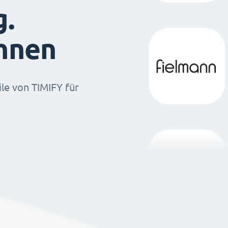
g.
ihnen
ile von TIMIFY für