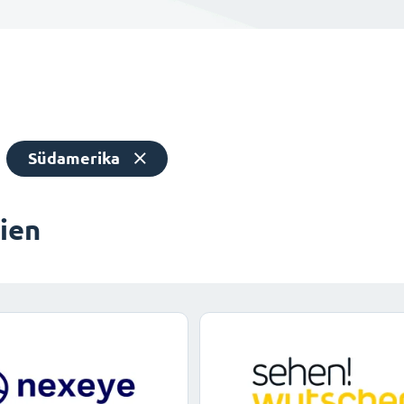
Südamerika
dien