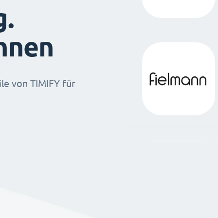
g.
ihnen
ile von TIMIFY für