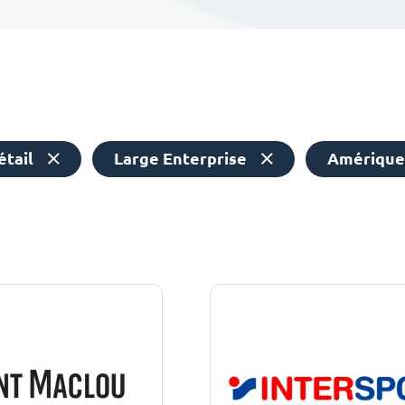
étail
Large Enterprise
Amérique