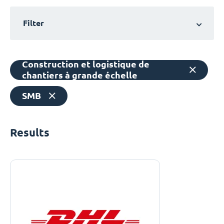
Filter
Construction et logistique de
chantiers à grande échelle
SMB
Results