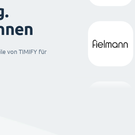
g.
ihnen
ile von TIMIFY für