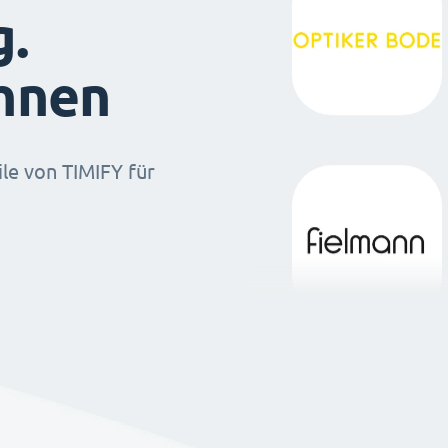
g.
ihnen
ile von TIMIFY für