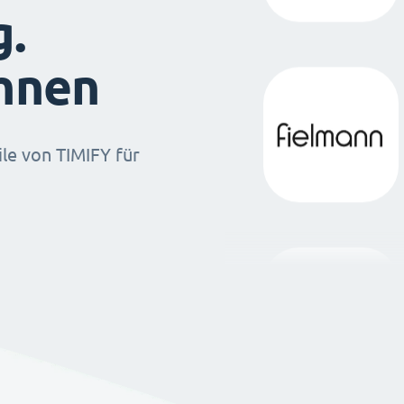
g.
ihnen
ile von TIMIFY für