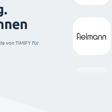
g.
ihnen
ile von TIMIFY für