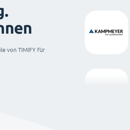
g.
ihnen
ile von TIMIFY für