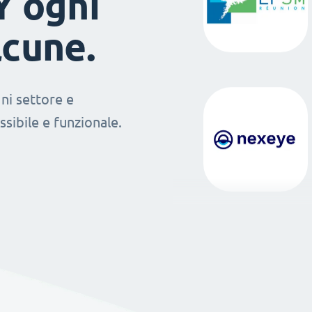
Y ogni
lcune.
ni settore e
sibile e funzionale.