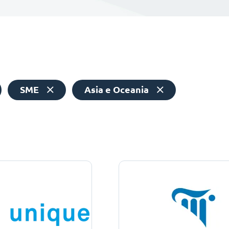
SME
Asia e Oceania