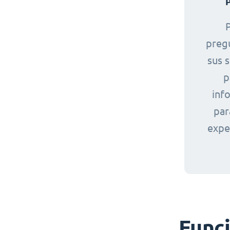
P
preg
sus s
p
inf
par
exper
Funci