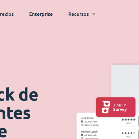
recios
Enterprise
Recursos
ck de
ntes
e