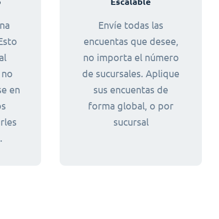
o
Escalable
ona
Envíe todas las
Esto
encuentas que desee,
al
no importa el número
 no
de sucursales. Aplique
se en
sus encuentas de
os
forma global, o por
rles
sucursal
.