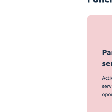
Pa
se
Acti
serv
opo