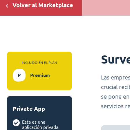
Volver al Marketplace
Surv
INCLUIDO EN EL PLAN
P
Premium
Las empres
crucial rec
se pone en
servicios r
Private App
Esta es una
aplicación privada.