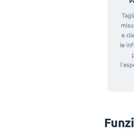
P
Tagl
misur
e cl
le in
l'esp
Funzi