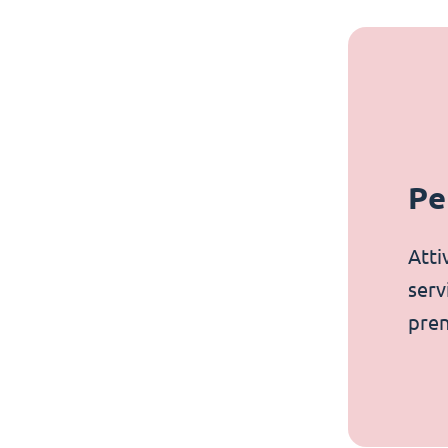
Pe
Atti
serv
pren