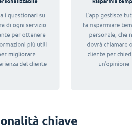
ersonalizzabile
Risparmia tem
ia i questionari su
L'app gestisce tut
a di ogni servizio
fa risparmiare tem
iente per ottenere
personale, che 
formazioni più utili
dovrà chiamare 
per migliorare
cliente per chie
erienza del cliente
un'opinione
onalità chiave