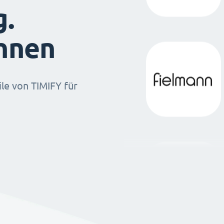
g.
ihnen
ile von TIMIFY für