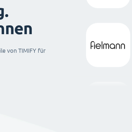
g.
ihnen
ile von TIMIFY für