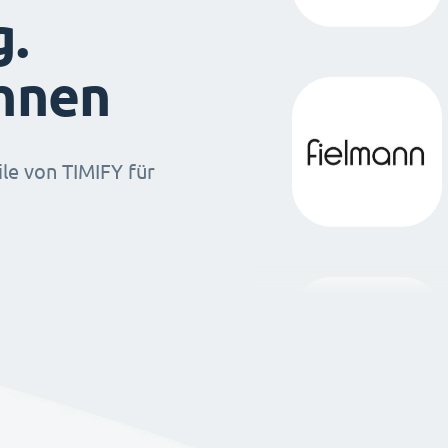
g.
ihnen
ile von TIMIFY für