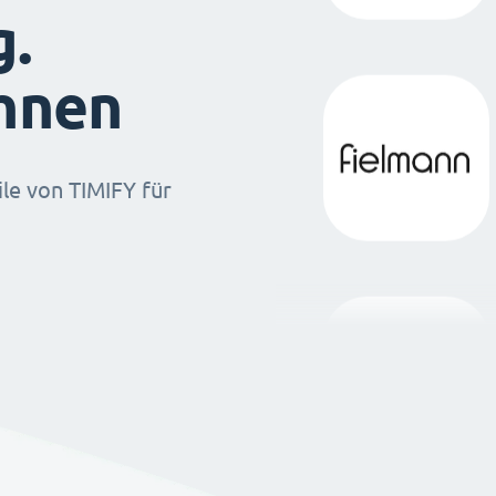
g.
ihnen
ile von TIMIFY für