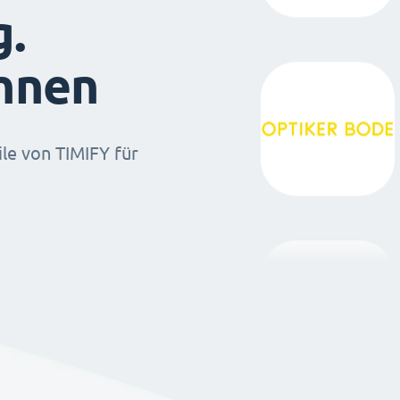
g.
ihnen
ile von TIMIFY für