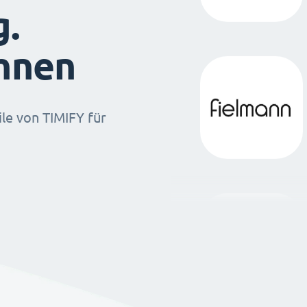
g.
ihnen
ile von TIMIFY für