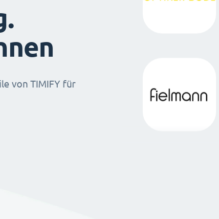
g.
ihnen
ile von TIMIFY für