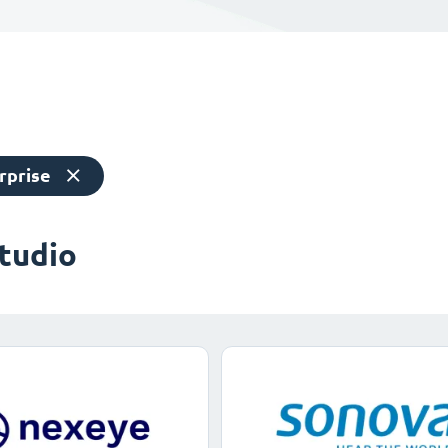
rprise
studio