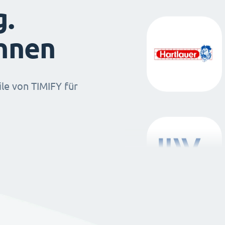
g.
ihnen
ile von TIMIFY für