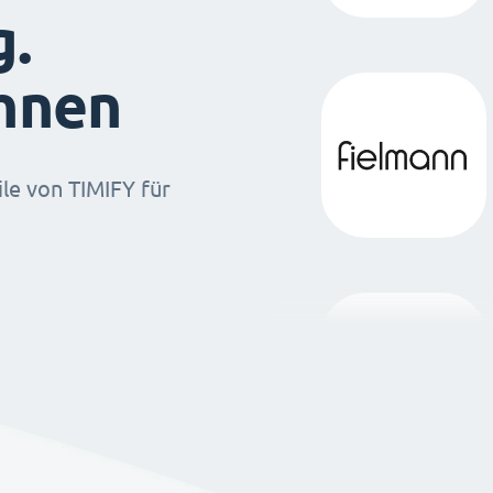
g.
ihnen
ile von TIMIFY für