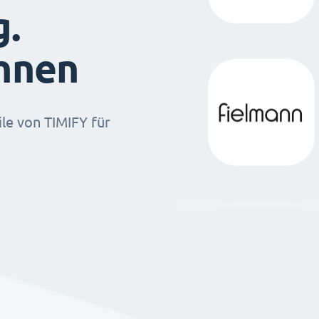
g.
ihnen
ile von TIMIFY für