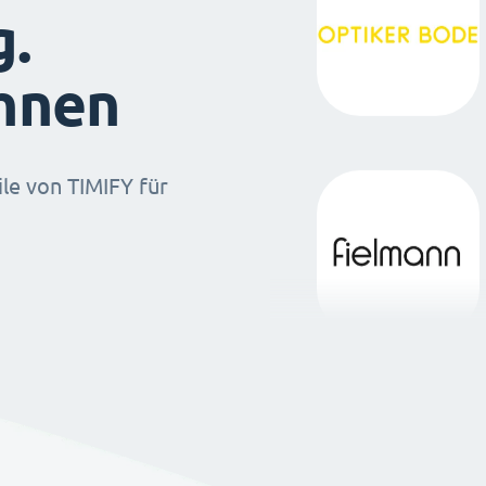
g.
ihnen
ile von TIMIFY für