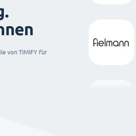
g.
ihnen
ile von TIMIFY für