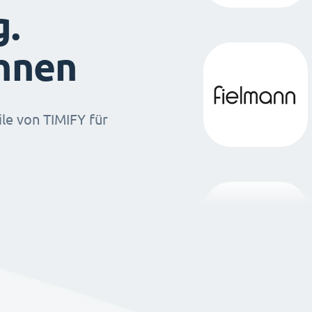
g.
ihnen
ile von TIMIFY für