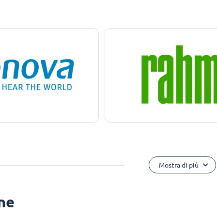
Mostra di più
one