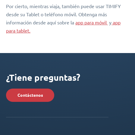
Por cierto, mientras viaja, también puede usar TIMIFY
desde su Tablet o teléfono móvil. Obtenga más
información desde aquí sobre la
app para móvil
y
app
para tablet.
¿Tiene preguntas?
Contáctenos