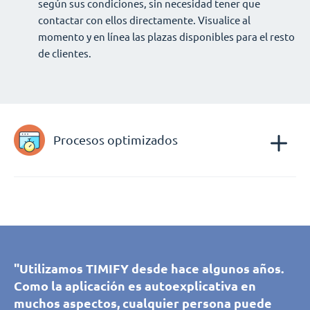
según sus condiciones, sin necesidad tener que
contactar con ellos directamente. Visualice al
momento y en línea las plazas disponibles para el resto
de clientes.
Procesos optimizados
"Gracias a TIMIFY, nuestros clientes y
"Utilizamos TIMIFY desde hace algunos años.
"Gracias a TIMIFY, nuestros clientes y
"Utilizamos TIMIFY desde hace algunos años.
prospectos pueden reservar una cita con
Como la aplicación es autoexplicativa en
"TIMIFY nos ayuda a coordinar la reserva de
prospectos pueden reservar una cita con
Como la aplicación es autoexplicativa en
nuestros asesores de nuestas salas de
muchos aspectos, cualquier persona puede
citas en varios idiomas, lo que nos permite
nuestros asesores de nuestas salas de
muchos aspectos, cualquier persona puede