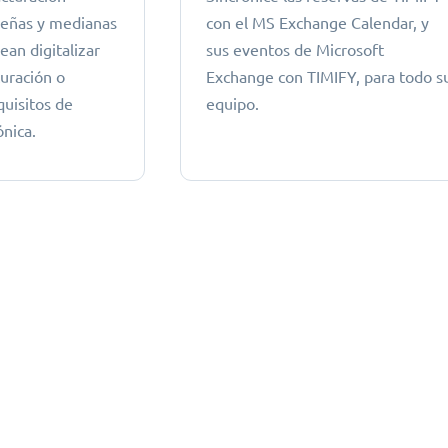
ueñas y medianas
con el MS Exchange Calendar, y
an digitalizar
sus eventos de Microsoft
turación o
Exchange con TIMIFY, para todo s
quisitos de
equipo.
ónica.