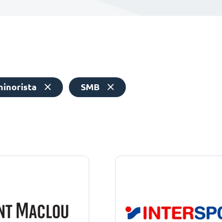
inorista
SMB