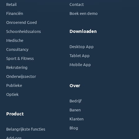
Retail
Contact
Financiën
Boek een demo
Onroerend Goed
Downloaden
Schoonheidssalons
Medische
Desktop App
Consultancy
Tablet App
Sport & Fitness
Mobile App
Rekrutering
Onderwijssector
Publieke
Over
Optiek
Bedrijf
Banen
Product
Klanten
Blog
Belangrijkste functies
Add-ons