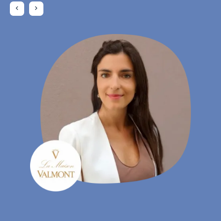
Daniela Rohrmann
- Gebiedsmanager, Atta Drogerie Willy Krapohl Nachf.
KG
Charlotte Laroye
- Communicatiemedewerker, groupe DORAS