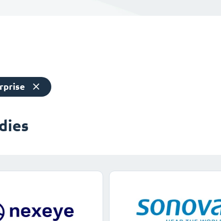
rprise
dies