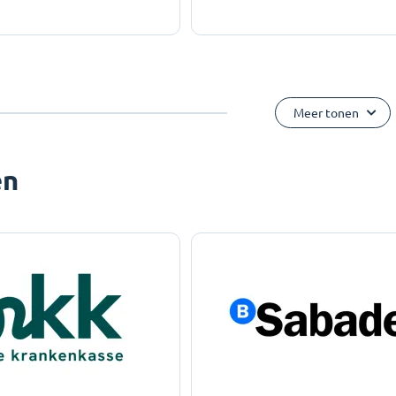
Meer tonen
ën