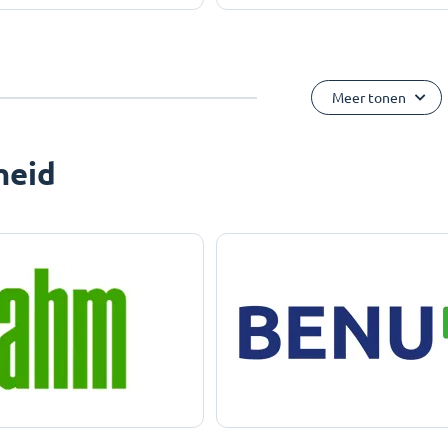
Meer tonen
heid