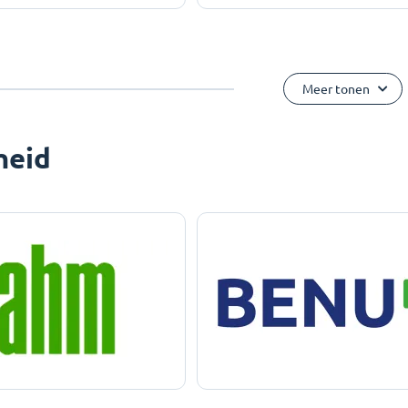
Meer tonen
heid