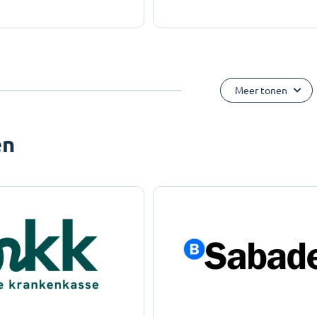
Meer tonen
ën