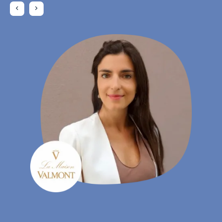
Daniela Rohrmann
- Gebiedsmanager, Atta Drogerie Willy Krapohl Nachf.
KG
Charlotte Laroye
- Communicatiemedewerker, groupe DORAS