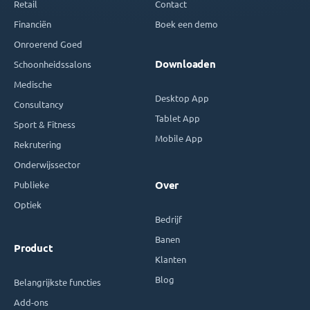
Retail
Contact
Financiën
Boek een demo
Onroerend Goed
Downloaden
Schoonheidssalons
Medische
Desktop App
Consultancy
Tablet App
Sport & Fitness
Mobile App
Rekrutering
Onderwijssector
Publieke
Over
Optiek
Bedrijf
Banen
Product
Klanten
Blog
Belangrijkste functies
Add-ons