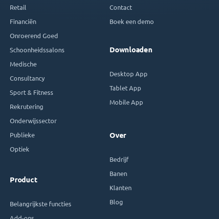
Retail
Contact
Financiën
Boek een demo
Onroerend Goed
Downloaden
Schoonheidssalons
Medische
Desktop App
Consultancy
Tablet App
Sport & Fitness
Mobile App
Rekrutering
Onderwijssector
Publieke
Over
Optiek
Bedrijf
Banen
Product
Klanten
Blog
Belangrijkste functies
Add-ons