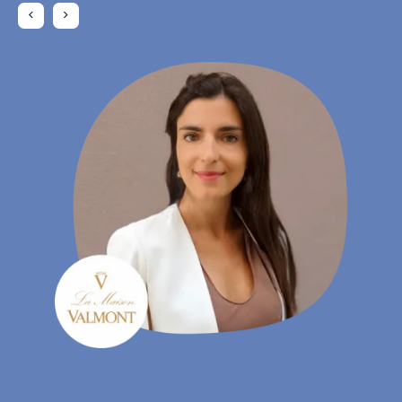
Daniela Rohrmann
- Gebiedsmanager, Atta Drogerie Willy Krapohl Nachf.
KG
Charlotte Laroye
- Communicatiemedewerker, groupe DORAS