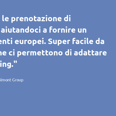
i prenotare e gestire
 le prenotazione di
nti e potenziali clienti
zione del calendario di
i prenotare e gestire
 le prenotazione di
tutte le filiali. Ci permette
aiutandoci a fornire un
amento con i consulenti
center a programmare senza
tutte le filiali. Ci permette
aiutandoci a fornire un
 di prenotazione delle risorse
ienti europei. Super facile da
ntuitiva, la piattaforma
zzati con i consulenti. Lo
 di prenotazione delle risorse
ienti europei. Super facile da
e offrire ai clienti tanti altri
che ci permettono di adattare
i adatta costantemente alle
nalizzabile e ci permette di
e offrire ai clienti tanti altri
che ci permettono di adattare
app disponibili. Senza
ing."
uoi continui sviluppi. Il team
eale. Lo strumento è
app disponibili. Senza
ing."
biamo aumentato le
o."
 nostre aspettative."
biamo aumentato le
almont Group
almont Group
ativamente."
ativamente."
RAS
ik KG
ik KG