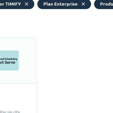
or TIMIFY
Plan Enterprise
Produ
itas sin cita