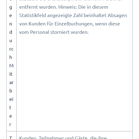
g
entfernt wurden. Hinweis: Die in diesem
e
Statistikfeld angezeigte Zahl beinhaltet Absagen
n
von Kunden für Einzelbuchungen, wenn diese
d
vom Personal storniert wurden.
u
rc
h
M
it
ar
b
ei
t
e
r
T
Kunden, Teilnehmer und Gäste, die ihre