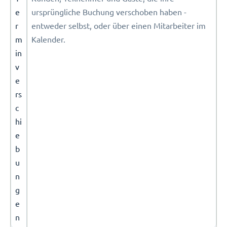
e
ursprüngliche Buchung verschoben haben -
r
entweder selbst, oder über einen Mitarbeiter im
m
Kalender.
in
v
e
rs
c
hi
e
b
u
n
g
e
n