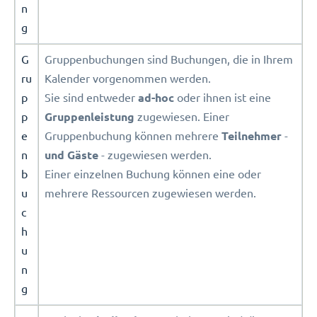
n
g
G
Gruppenbuchungen sind Buchungen, die in Ihrem
ru
Kalender vorgenommen werden.
p
Sie sind entweder
ad-hoc
oder ihnen ist eine
p
Gruppenleistung
zugewiesen. Einer
e
Gruppenbuchung können mehrere
Teilnehmer
-
n
und Gäste
- zugewiesen werden.
b
Einer einzelnen Buchung können eine oder
u
mehrere Ressourcen zugewiesen werden.
c
h
u
n
g