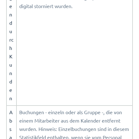
e
digital storniert wurden.
n
d
u
rc
h
K
u
n
d
e
n
A
Buchungen - einzeln oder als Gruppe -, die von
b
einem Mitarbeiter aus dem Kalender entfernt
s
wurden. Hinweis: Einzelbuchungen sind in diesem
a
Statistikfeld enthalten, wenn sie vom Personal