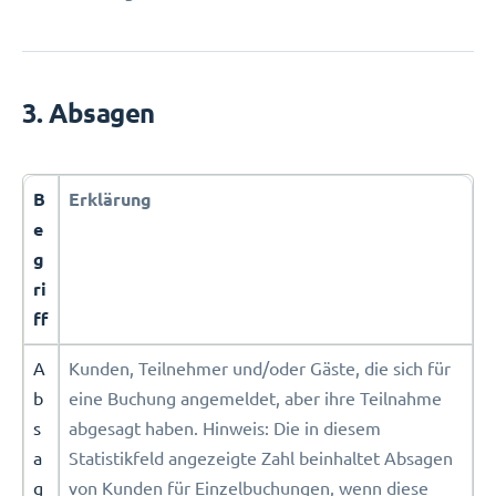
3. Absagen
B
Erklärung
e
g
ri
ff
A
Kunden, Teilnehmer und/oder Gäste, die sich für
b
eine Buchung angemeldet, aber ihre Teilnahme
s
abgesagt haben. Hinweis: Die in diesem
a
Statistikfeld angezeigte Zahl beinhaltet Absagen
g
von Kunden für Einzelbuchungen, wenn diese