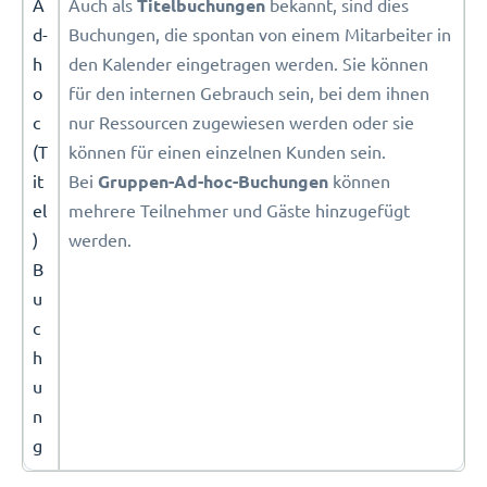
A
Auch als
Titelbuchungen
bekannt, sind dies
d-
Buchungen, die spontan von einem Mitarbeiter in
h
den Kalender eingetragen werden. Sie können
o
für den internen Gebrauch sein, bei dem ihnen
c
nur Ressourcen zugewiesen werden oder sie
(T
können für einen einzelnen Kunden sein.
it
Bei
Gruppen-Ad-hoc-Buchungen
können
el
mehrere Teilnehmer und Gäste hinzugefügt
)
werden.
B
u
c
h
u
n
g