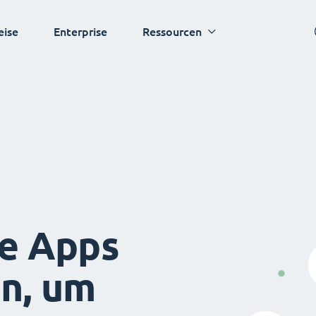
eise
Enterprise
Ressourcen
ie Apps
en, um