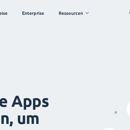
eise
Enterprise
Ressourcen
ie Apps
en, um