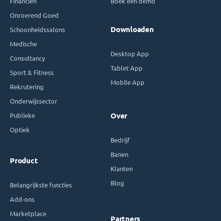
Financiën
Boek een demo
Onroerend Goed
Downloaden
Schoonheidssalons
Medische
Desktop App
Consultancy
Tablet App
Sport & Fitness
Mobile App
Rekrutering
Onderwijssector
Publieke
Over
Optiek
Bedrijf
Banen
Product
Klanten
Blog
Belangrijkste functies
Add-ons
Marketplace
Partners