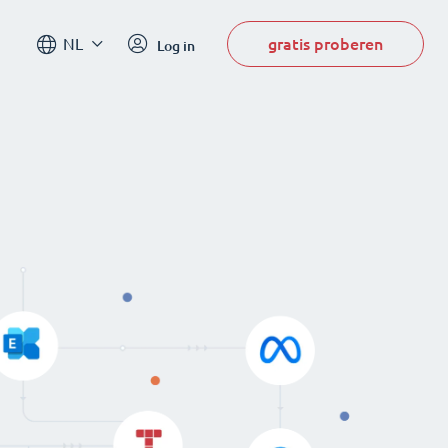
gratis proberen
NL
Log in