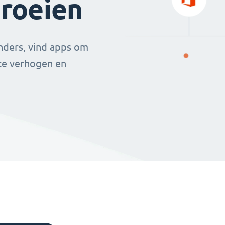
groeien
nders, vind apps om
 te verhogen en