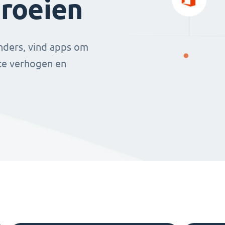
groeien
nders, vind apps om
 te verhogen en