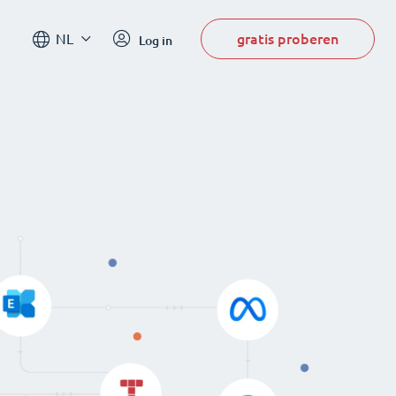
gratis proberen
NL
Log in