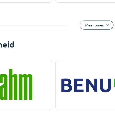
Meer tonen
heid