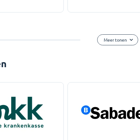
Meer tonen
ën