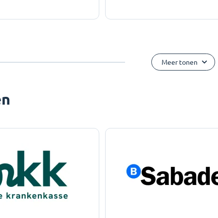
Meer tonen
ën