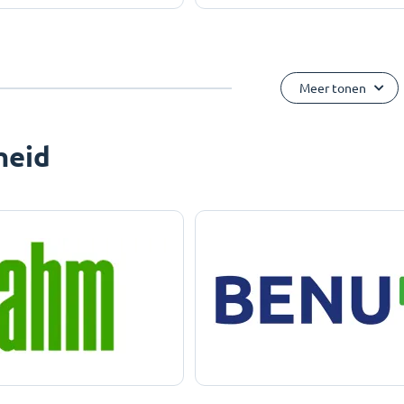
Meer tonen
heid