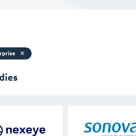
rprise
dies