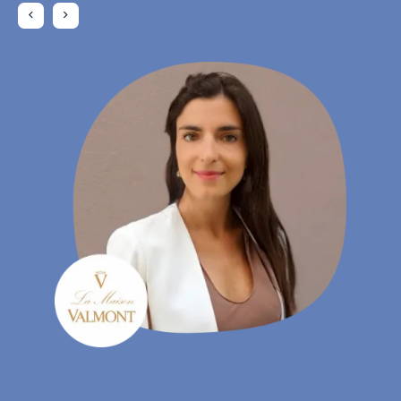
Daniela Rohrmann
- Gebiedsmanager, Atta Drogerie Willy Krapohl Nachf.
KG
Charlotte Laroye
- Communicatiemedewerker, groupe DORAS